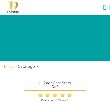
Inicio
Catálogo
>
>
Ref:
Puntuación:
5
/ Votos:
1