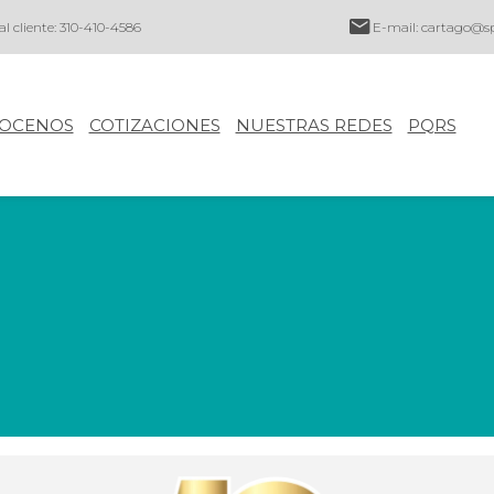
al cliente: 310-410-4586
E-mail:
cartago@sp
OCENOS
COTIZACIONES
NUESTRAS REDES
PQRS