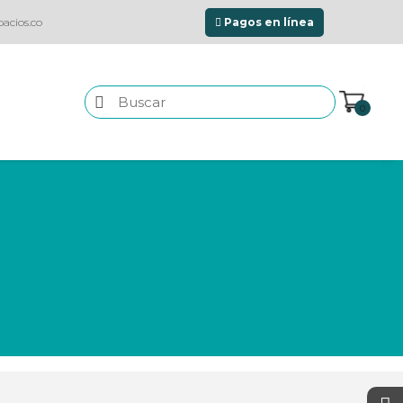
acios.co
Pagos en línea
0