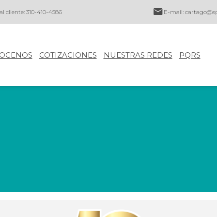
al cliente: 310-410-4586
E-mail:
cartago@sp
OCENOS
COTIZACIONES
NUESTRAS REDES
PQRS