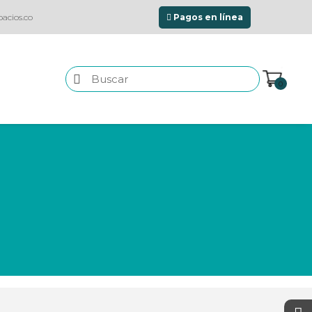
acios.co
Pagos en línea
0