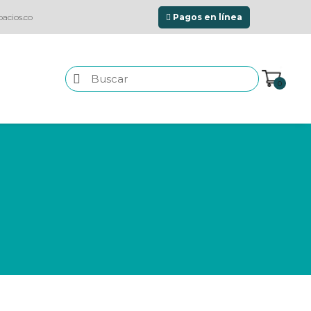
acios.co
Pagos en línea
0