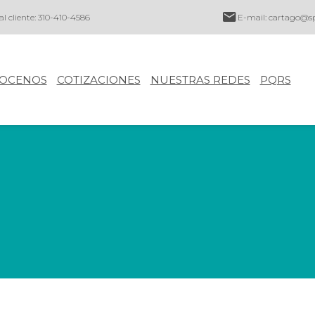
al cliente: 310-410-4586
E-mail:
cartago@sp
OCENOS
COTIZACIONES
NUESTRAS REDES
PQRS