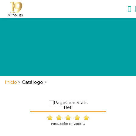
Inicio
Catálogo
>
>
Ref:
Puntuación:
5
/ Votos:
1