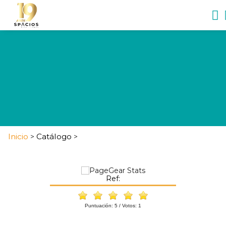
Inicio
Catálogo
>
>
Ref:
Puntuación:
5
/ Votos:
1