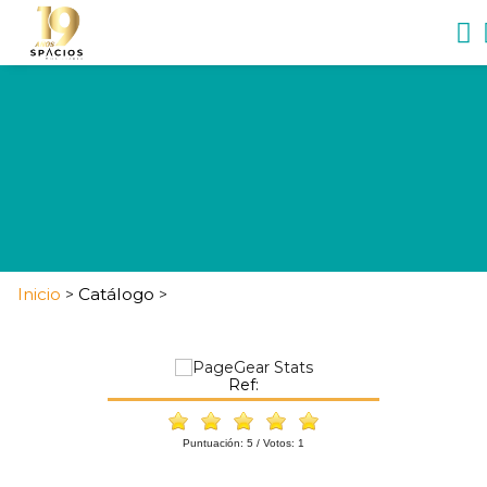
Inicio
Catálogo
>
>
Ref:
Puntuación:
5
/ Votos:
1