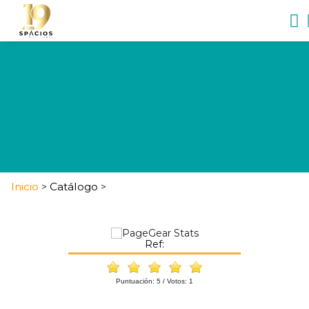
Inicio
Catálogo
>
>
Ref:
Puntuación:
5
/ Votos:
1