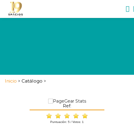
Inicio
Catálogo
>
>
Ref:
Puntuación:
5
/ Votos:
1