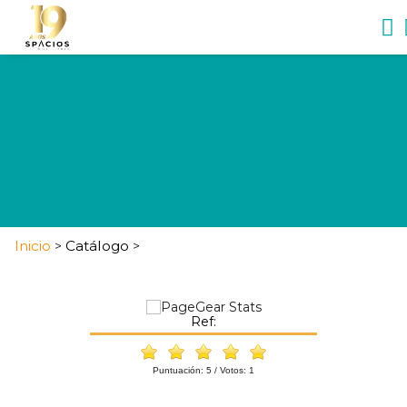
Inicio
Catálogo
>
>
Ref:
Puntuación:
5
/ Votos:
1