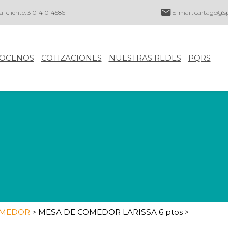
al cliente: 310-410-4586
E-mail:
cartago@sp
OCENOS
COTIZACIONES
NUESTRAS REDES
PQRS
OMEDOR
MESA DE COMEDOR LARISSA 6 ptos
>
>