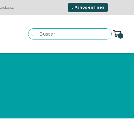
acios.co
Pagos en línea
0