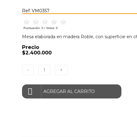
Ref: VM0357
Puntuación:
0
/ Votos:
0
Mesa elaborada en madera Roble, con superficie en cha
Precio
$2.400.000
-
1
+
AGREGAR AL CARRITO