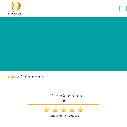
Inicio
Catálogo
>
>
Ref:
Puntuación:
5
/ Votos:
1