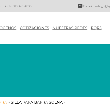
al cliente: 310-410-4586
E-mail:
cartago@sp
OCENOS
COTIZACIONES
NUESTRAS REDES
PQRS
ARRA
SILLA PARA BARRA SOLNA
>
>