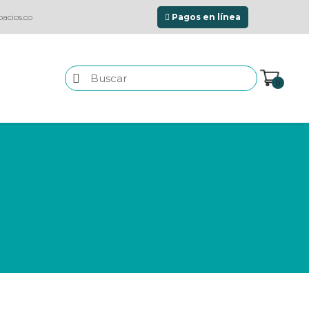
acios.co
Pagos en línea
0