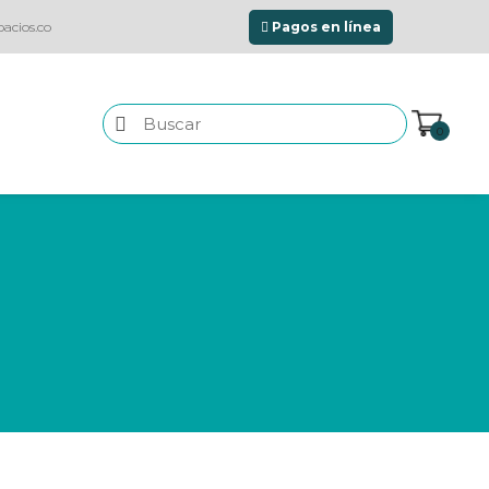
acios.co
Pagos en línea
0