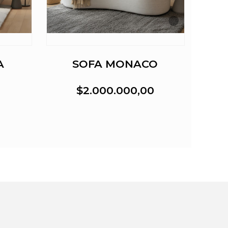
A
SOFA MONACO
S
0
$2.000.000,00