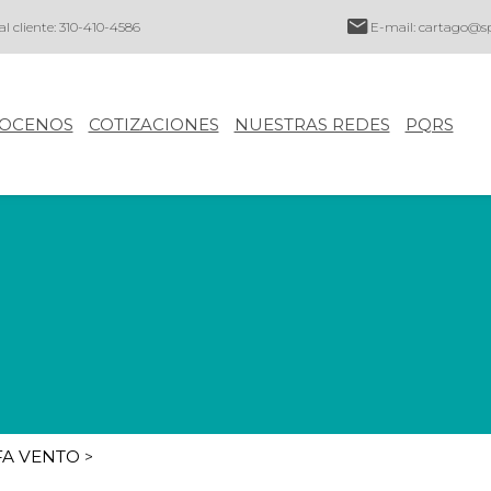
al cliente: 310-410-4586
E-mail:
cartago@sp
OCENOS
COTIZACIONES
NUESTRAS REDES
PQRS
FA VENTO
>